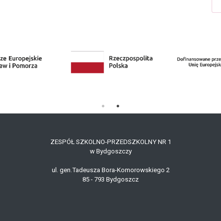
ZESPÓŁ SZKOLNO-PRZEDSZKOLNY NR 1
w Bydgoszczy
ul. gen.Tadeusza Bora-Komorowskiego 2
85 - 79
3
Bydgoszcz