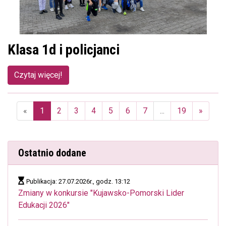
Klasa 1d i policjanci
Czytaj więcej!
«
1
2
3
4
5
6
7
...
19
»
(aktualna)
Ostatnio dodane
Publikacja: 27.07.2026r., godz. 13:12
Zmiany w konkursie "Kujawsko-Pomorski Lider
Edukacji 2026"