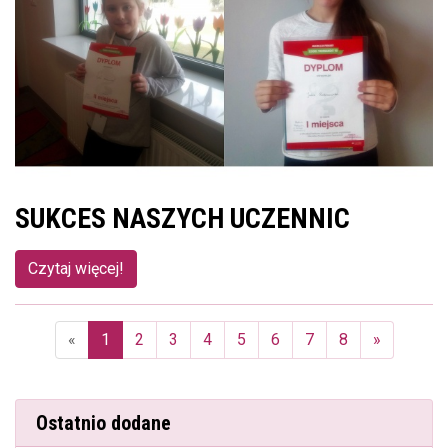
SUKCES NASZYCH UCZENNIC
Czytaj więcej!
«
1
2
3
4
5
6
7
8
»
(aktualna)
Ostatnio dodane