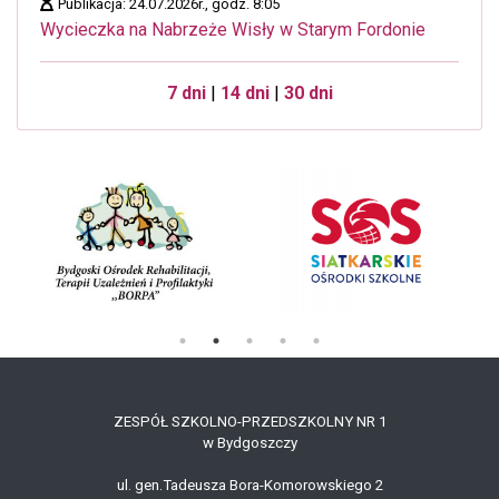
Publikacja: 24.07.2026r., godz. 8:05
Wycieczka na Nabrzeże Wisły w Starym Fordonie
7 dni
|
14 dni
|
30 dni
ZESPÓŁ SZKOLNO-PRZEDSZKOLNY NR 1
w Bydgoszczy
ul. gen.Tadeusza Bora-Komorowskiego 2