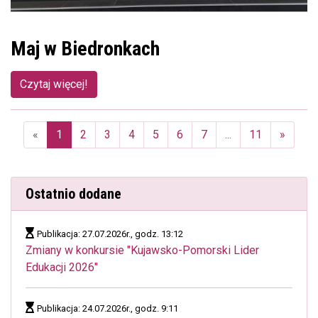
Maj w Biedronkach
Czytaj więcej!
«
1
2
3
4
5
6
7
...
11
»
(aktualna)
Ostatnio dodane
Publikacja: 27.07.2026r., godz. 13:12
Zmiany w konkursie "Kujawsko-Pomorski Lider
Edukacji 2026"
Publikacja: 24.07.2026r., godz. 9:11